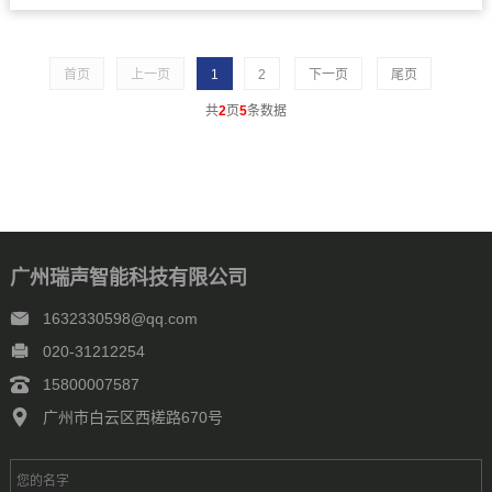
多样设计来寻求新的突破。但不管其怎么变，音
箱终究是音箱，其工作原理决定了音箱的基本构
造——扬声器...
首页
上一页
1
2
下一页
尾页
共
2
页
5
条数据
广州瑞声智能科技有限公司
1632330598@qq.com
020-31212254
15800007587
广州市白云区西槎路670号