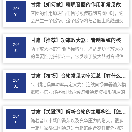
甘肃【如何做】喇叭音圈的作用和常见故障总结【哪家好?】
20/
音圈的作用原理当电信号被传输到音圈中时，它
01
会产生一个磁场，这个磁场将与音圈上的线圈交
互作用，产生一个电流。这个电流将产生一个机
械振动，导致喇叭锥体振动，从而发出声音。音
甘肃【推荐】功率放大器：音响系统的核心与应用实例【有哪些?】
圈的性能会影...
20/
功率放大器的性能指标增益：增益是功率放大器
01
的重要性能指标之一，它反映了放大器对音频信
号的放大能力。增益通常以分贝（dB）为单位表
示，分贝值越高，放大器的增益能力越强。失真
甘肃【技巧】音箱常见功率汇总【有什么用?】
度：失真度...
20/
1、额定噪声功率其定义为：连续向扬声器输入模
01
拟噪声信号(将粉红噪声经过带通滤波和限幅后的
信号)，在100小时内连续工作没有过热和机械损
伤，这个功率就称为扬声器的额定噪声功率。该
甘肃【关键词】解析音箱的主要构造【怎么用?】
功率...
20/
随着音响市场的繁荣以及竞争压力的增大，很多
01
音箱厂家都试图通过对音箱的组合零件或外观的