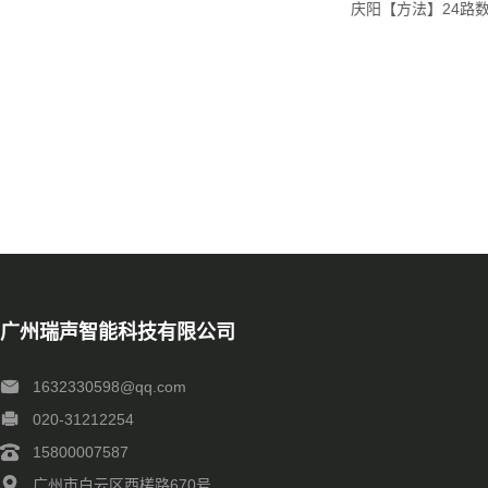
庆阳【方法】24路
广州瑞声智能科技有限公司
1632330598@qq.com
020-31212254
15800007587
广州市白云区西槎路670号