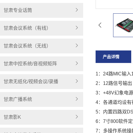
甘肃专业话筒
甘肃会议系统（有线）
甘肃会议系统（无线）
产品详情
甘肃中控系统/音视频矩阵
1：24路MIC输
甘肃无纸化/视频会议/录播
2：12路信号输出
3：+48V幻象电
甘肃广播系统
4：各通道均设有
5：内置四路双D
甘肃影K
6：7寸800软件
7：多操作系统操控