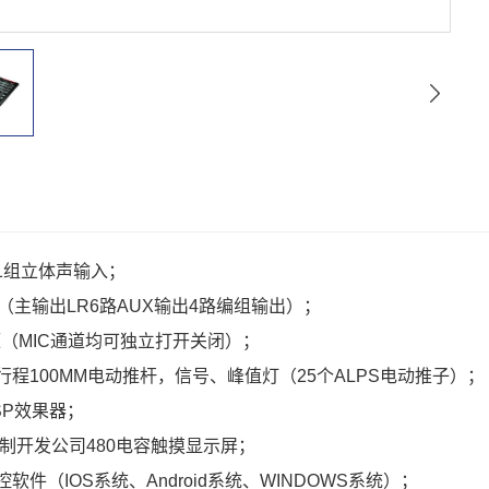
入1组立体声输入；
（主输出LR6路AUX输出4路编组输出）；
源（MIC通道均可独立打开关闭）；
行程100MM电动推杆，信号、峰值灯（25个ALPS电动推子）；
SP效果器；
定制开发公司480电容触摸显示屏；
软件（IOS系统、Android系统、WINDOWS系统）；