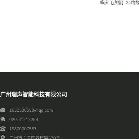
肇庆【热搜】24路
广州瑞声智能科技有限公司
1632330598@qq.com
020-31212254
15800007587
广州市白云区西槎路670号