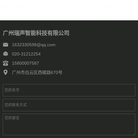
分站：
安徽
北京
重庆
福建
甘肃
广东
广西
贵州
海南
河北
黑龙江
河南
湖北
湖南
江苏
江西
吉林
辽宁
内蒙古
宁夏
青海
山东
上海
山西
陕西
四川
天津
新疆
西藏
云南
浙江
石家庄
唐山
邯郸
保定
广州瑞声智能科技有限公司
沧州
廊坊
太原
呼和浩特
包头
鄂尔多斯
沈阳
大连
中山
鞍山
长春
西安
哈尔滨
大庆
西安
南京
无锡
1632330598@qq.com
徐州
常州
苏州
南通
连云港
淮安
盐城
扬州
镇江
020-31212254
泰州
宿迁
杭州
宁波
温州
嘉兴
湖州
绍兴
金华
15800007587
台州
合肥
芜湖
福州
厦门
泉州
漳州
南昌
济南
青岛
广州市白云区西槎路670号
淄博
枣庄
东营
烟台
潍坊
济宁
泰安
威海
临沂
德州
聊城
滨州
菏泽
郑州
洛阳
新乡
许昌
南阳
周口
武汉