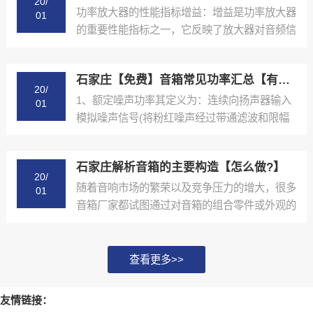
20/
功率放大器的性能指标增益：增益是功率放大器
01
的重要性能指标之一，它反映了放大器对音频信
号的放大能力。增...
石家庄【免费】音箱常见功率汇总【有什么用?】
20/
1、额定噪声功率其定义为：连续向扬声器输入
01
模拟噪声信号(将粉红噪声经过带通滤波和限幅
后的信号)，在1...
石家庄解析音箱的主要构造【怎么做?】
20/
随着音响市场的繁荣以及竞争压力的增大，很多
01
音箱厂家都试图通过对音箱的组合零件或外观的
多样设计来寻求新...
查看更多>>
友情链接：