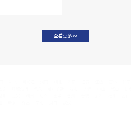
查看更多>>
南
河北
黑龙江
河南
湖北
湖南
江苏
江西
吉林
辽宁
太原
呼和浩特
包头
鄂尔多斯
沈阳
大连
中山
鞍山
长
温州
嘉兴
湖州
绍兴
金华
台州
合肥
芜湖
福州
厦门
阳
新乡
许昌
南阳
周口
武汉