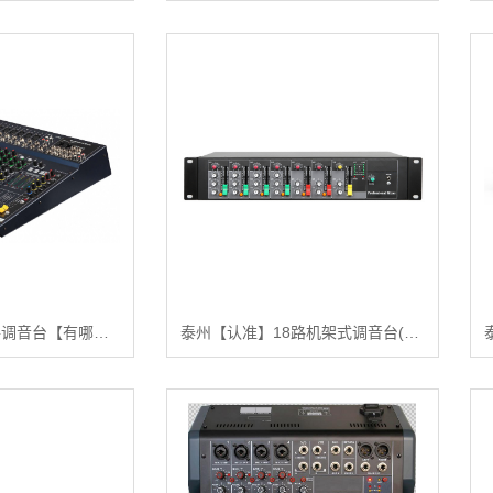
泰州【标准】12路调音台【有哪些?】
泰州【认准】18路机架式调音台(2U)【怎么样?】