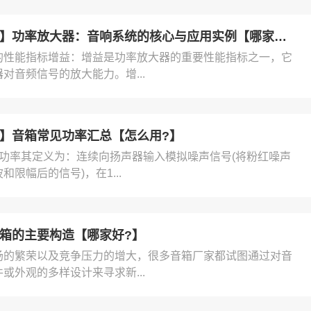
泰州【方法】功率放大器：音响系统的核心与应用实例【哪家好?】
的性能指标增益：增益是功率放大器的重要性能指标之一，它
对音频信号的放大能力。增...
】音箱常见功率汇总【怎么用?】
声功率其定义为：连续向扬声器输入模拟噪声信号(将粉红噪声
和限幅后的信号)，在1...
箱的主要构造【哪家好?】
场的繁荣以及竞争压力的增大，很多音箱厂家都试图通过对音
或外观的多样设计来寻求新...