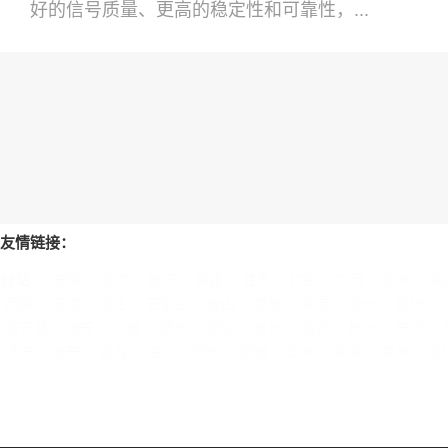
好的信号质量、更高的稳定性和可靠性，...
友情链接：
分站：
安徽
北京
重庆
福建
甘肃
广东
广西
贵州
海
西藏
云南
浙江
石家庄
唐山
邯郸
保定
沧州
廊坊
连云港
淮安
盐城
扬州
镇江
泰州
宿迁
杭州
宁波
济宁
泰安
威海
临沂
德州
聊城
滨州
菏泽
郑州
洛