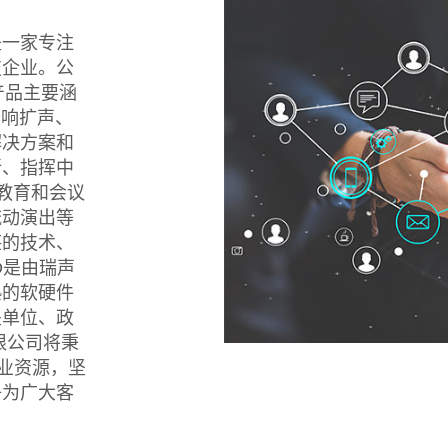
是一家专注
技企业。公
产品主要涵
音响扩声、
解决方案和
所、指挥中
慧教育和会议
流动演出等
湛的技术、
D是由瑞声
熟的软硬件
关单位、政
限公司将秉
业资源，坚
争为广大客