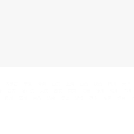
内蒙古
宁夏
青海
山东
上海
山西
陕西
四川
天津
春
西安
哈尔滨
大庆
西安
南京
无锡
徐州
常州
苏州
泉州
漳州
南昌
济南
青岛
淄博
枣庄
东营
烟台