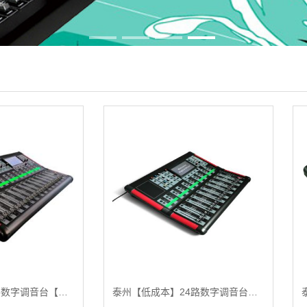
泰州【揭秘】32路数字调音台【什么意思?】
泰州【低成本】24路数字调音台【怎么样?】