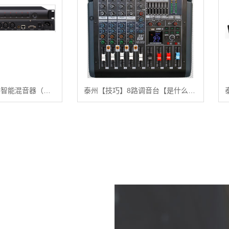
泰州【热搜】10路智能混音器（带控制接口）【怎么用?】
泰州【技巧】8路调音台【是什么?】